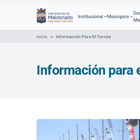
Pasar
al
De
contenido
Institucional
Municipios
Ma
principal
Inicio
Información Para El Turista
Información para e