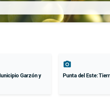
photo_camera
Municipio Garzón y
Punta del Este: Tie