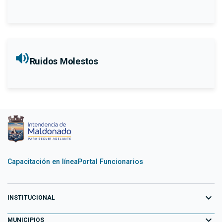
Ruidos Molestos
Capacitación en línea
Portal Funcionarios
expand_more
INSTITUCIONAL
expand_more
Equipo de Gobierno
MUNICIPIOS