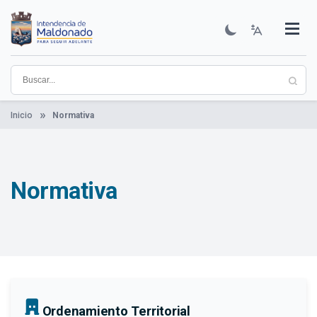
Pasar
al
contenido
Institucional
Municipios
Descubre Maldonado
Comunicación
Servicios
Guía De Trámites
Ver Noticias
principal
Inicio
Normativa
Normativa
Ordenamiento Territorial