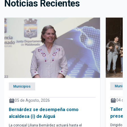
Noticias Recientes
Municip
Municipios
04 de
05 de Agosto, 2026
Taller 
Bernárdez se desempeña como
present
alcaldesa (i) de Aiguá
Dirigido p
La concejal Liliana Bernárdez actuará hasta el