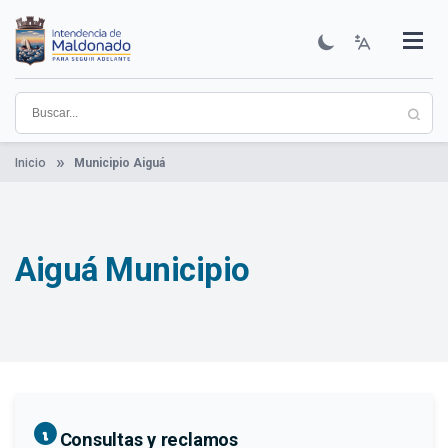
Pasar
al
contenido
Institucional
Municipios
Descubre Maldonado
Comunicación
Servicios
Guía De Trámites
Ver Noticias
principal
Inicio
Municipio Aiguá
Aiguá Municipio
Consultas y reclamos