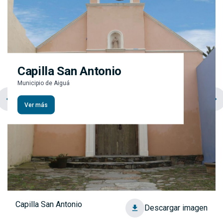
Capilla San Antonio
Municipio de Aiguá
chevron_left
navigate_next
Ver más
Capilla San Antonio
Descargar imagen