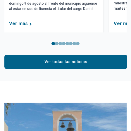
muestra ar
domingo 9 de agosto al frente del municipio aigüense
martes 18 
al estar en uso de licencia el titular del cargo Daniel
aigüense.
Perdomo.
Ver más
Ver má
Ver todas las noticias