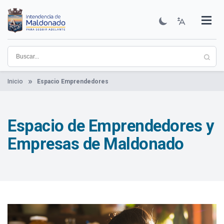
Pasar
al
contenido
Institucional
Municipios
Descubre Maldonado
Comunicación
Servicios
Guía De Trámites
Ver Noticias
principal
Inicio
Espacio Emprendedores
Espacio de Emprendedores y
Empresas de Maldonado