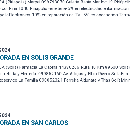
Piriápolis) Marpei 099793070 Galería Bahía Mar loc.19 Piriápolis
o. Piria 1040 PiriápolisFerretería-5% en electricidad e iluminación 
polisElectrónica-10% en reparación de TV- 5% en accesorios Terraz
 2024
ORADA EN SOLIS GRANDE
 (Solís) Farmacia La Cabina 44380266 Ruta 10 Km 89500 SolísF
retería y Herrería 099852160 Av. Artigas y Elbio Rivero SolisFerre
oservice La Familia 098052321 Ferreira Aldunate y Trias SolísMin
 2024
ORADA EN SAN CARLOS