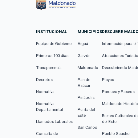
INSTITUCIONAL
MUNICIPIOS
DESCUBRE MALD
Equipo de Gobierno
Aiguá
Información para el 
Primeros 100 días
Garzón
Atracciones Turísti
Transparencia
Maldonado
Descubriendo Mal
Decretos
Pan de
Playas
Azúcar
Normativa
Parques y Paseos
Piriápolis
Normativa
Maldonado Históri
Departamental
Punta del
Este
Bienes Culturales d
Llamados Laborales
del Este
San Carlos
Consulta de
Pueblo Gaucho