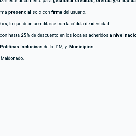
ilizar este documento para
gestionar créditos, ofertas y/o liquid
orma
presencial
solo con
firma
del usuario.
ños
, lo que debe acreditarse con la cédula de identidad.
n con hasta
25%
de descuento en los locales adheridos
a nivel naci
Políticas Inclusivas
de la IDM, y
Municipios.
e Maldonado.