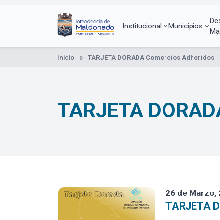
Pasar
al
De
contenido
Institucional
Municipios
Ma
principal
Inicio
TARJETA DORADA Comercios Adheridos
TARJETA DORADA 
26 de Marzo,
TARJETA 