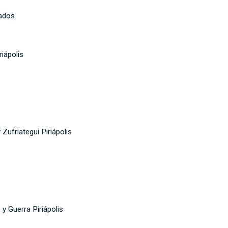
bados
iápolis
ufriategui Piriápolis
y Guerra Piriápolis