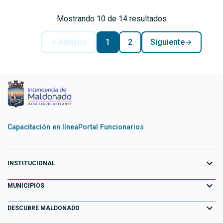
Mostrando 10 de 14 resultados
Anterior
1
2
Siguiente
Capacitación en línea
Portal Funcionarios
expand_more
INSTITUCIONAL
expand_more
Equipo de Gobierno
MUNICIPIOS
Primeros 100 días
expand_more
Aiguá
DESCUBRE MALDONADO
Transparencia