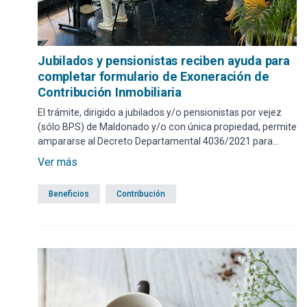
Jubilados y pensionistas reciben ayuda para
completar formulario de Exoneración de
Contribución Inmobiliaria
El trámite, dirigido a jubilados y/o pensionistas por vejez
(sólo BPS) de Maldonado y/o con única propiedad, permite
ampararse al Decreto Departamental 4036/2021 para
gestionar la exoneración del impuesto de Contribución
Ver más
Inmobiliaria, siempre que se verifiquen las condiciones
mencionadas en el mismo. En ambos casos el plazo para
Beneficios
Contribución
exonerar el ejercicio 2026 se extenderá hasta el 31 de
octubre del 2025. Tomando en consideración que jubilados
y pensionistas pueden necesitar ayuda para realizarlo en
forma presencial, los interesados deben acercarse al
Edificio Comunal.