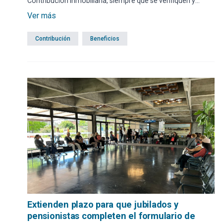
Contribución Inmobiliaria, siempre que se verifiquen y
cumplan las condiciones establecidas. El plazo,
Ver más
correspondiente al ejercicio 2026, se habilitó el 3 de
noviembre y se extenderá hasta el 30 del mismo mes de
Contribución
Beneficios
2025. En el Centro de Informes de la IDM, ubicado en el Hall
del Edificio Comunal, se brinda ayuda para realizar el
trámite en forma presencial durante los días hábiles de
9.15 a 14.45 horas.
Extienden plazo para que jubilados y
pensionistas completen el formulario de