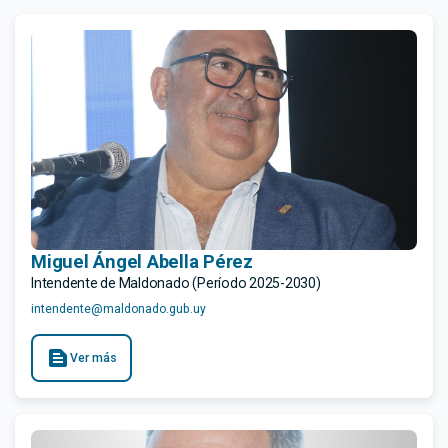
Miguel Ángel Abella Pérez
Intendente de Maldonado (Período 2025-2030)
intendente@maldonado.gub.uy
text_snippet
Ver más