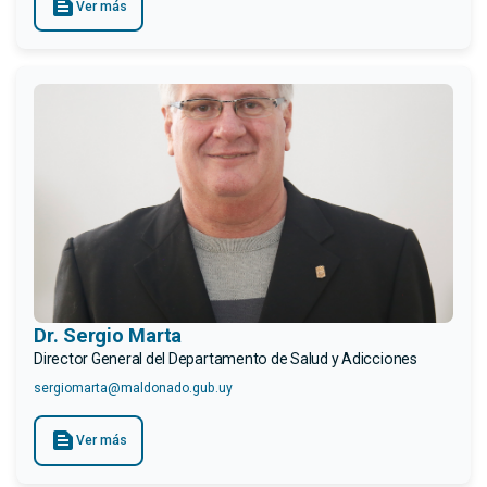
text_snippet
Ver más
Dr. Sergio Marta
Director General del Departamento de Salud y Adicciones
sergiomarta@maldonado.gub.uy
text_snippet
Ver más