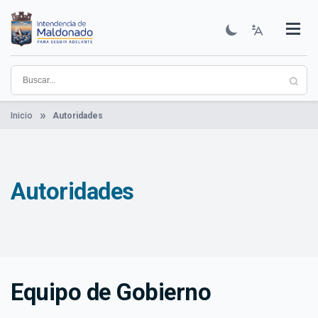
Pasar
al
contenido
Institucional
Municipios
Descubre Maldonado
Comunicación
Servicios
Guía De Trámites
Ver Noticias
principal
Inicio
Autoridades
Autoridades
Equipo de Gobierno