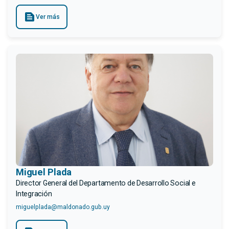
text_snippet
Ver más
Miguel Plada
Director General del Departamento de Desarrollo Social e
Integración
miguelplada@maldonado.gub.uy