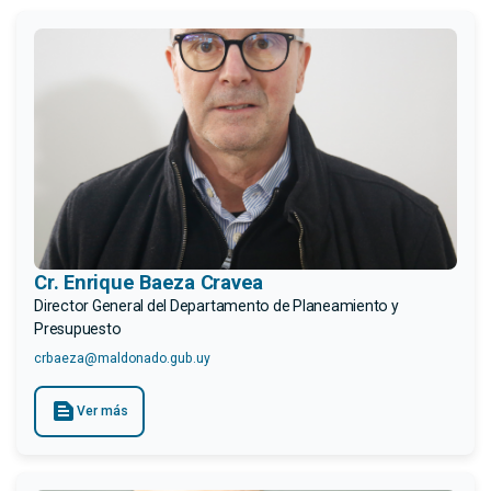
Cr. Enrique Baeza Cravea
Director General del Departamento de Planeamiento y
Presupuesto
crbaeza@maldonado.gub.uy
text_snippet
Ver más