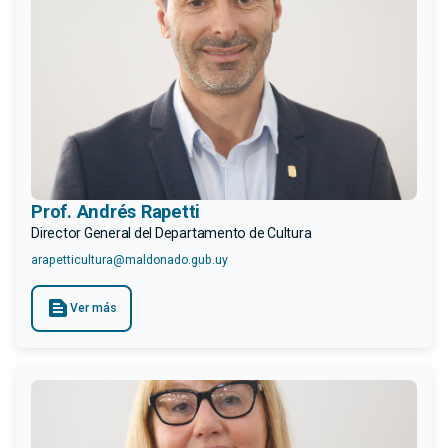
Prof. Andrés Rapetti
Director General del Departamento de Cultura
arapetticultura@maldonado.gub.uy
text_snippet
Ver más