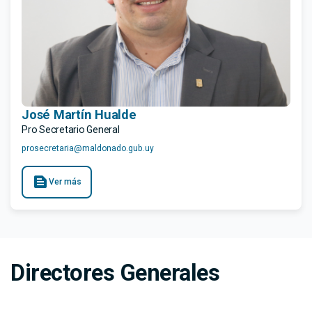
José Martín Hualde
Pro Secretario General
prosecretaria@maldonado.gub.uy
text_snippet
Ver más
Directores Generales