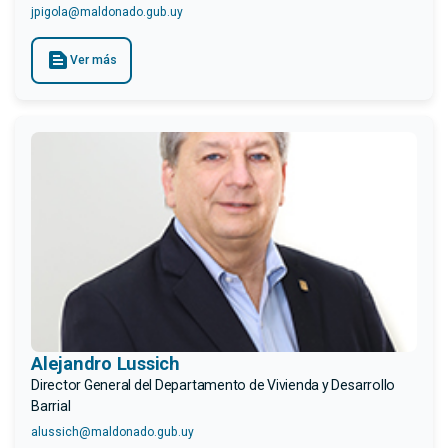
jpigola@maldonado.gub.uy
text_snippet
Ver más
Alejandro Lussich
Director General del Departamento de Vivienda y Desarrollo
Barrial
alussich@maldonado.gub.uy