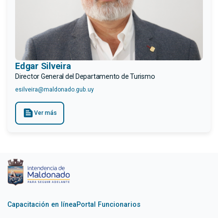
Edgar Silveira
Director General del Departamento de Turismo
esilveira@maldonado.gub.uy
text_snippet
Ver más
Capacitación en línea
Portal Funcionarios