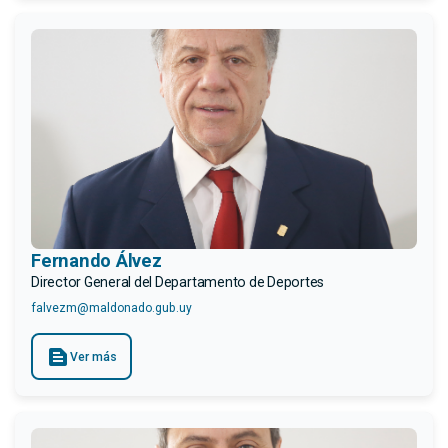
Fernando Álvez
Director General del Departamento de Deportes
falvezm@maldonado.gub.uy
text_snippet
Ver más