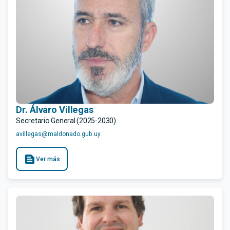
Dr. Álvaro Villegas
Secretario General (2025-2030)
avillegas@maldonado.gub.uy
text_snippet
Ver más