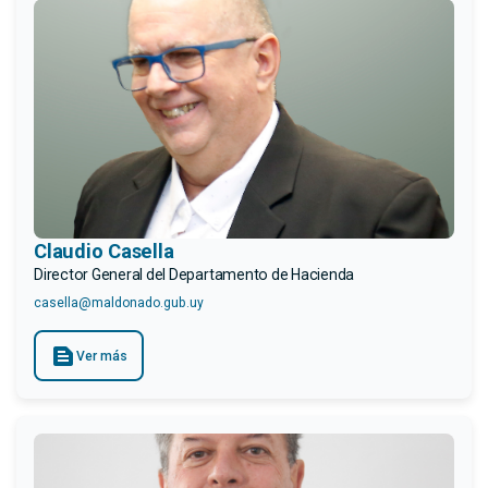
Claudio Casella
Director General del Departamento de Hacienda
casella@maldonado.gub.uy
text_snippet
Ver más