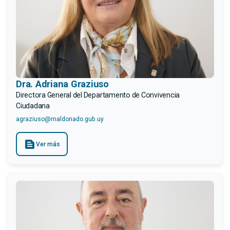
Dra. Adriana Graziuso
Directora General del Departamento de Convivencia
Ciudadana
agraziuso@maldonado.gub.uy
text_snippet
Ver más