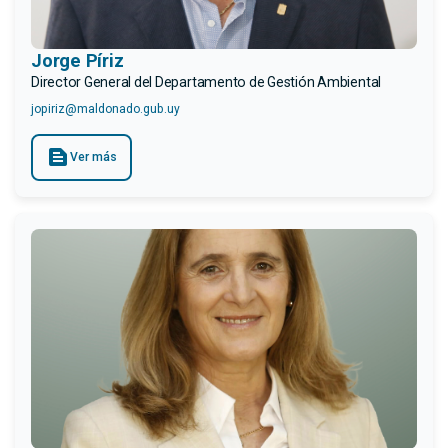
Jorge Píriz
Director General del Departamento de Gestión Ambiental
jopiriz@maldonado.gub.uy
text_snippet
Ver más