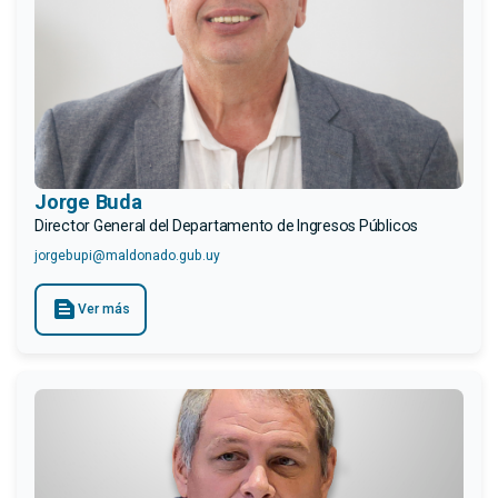
Jorge Buda
Director General del Departamento de Ingresos Públicos
jorgebupi@maldonado.gub.uy
text_snippet
Ver más