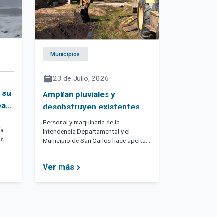
Municipios
23 de Julio, 2026
 su
Amplían pluviales y
para
desobstruyen existentes en
da
balnearios al Este del arroyo
Personal y maquinaria de la
Maldonado
ía
Intendencia Departamental y el
as
Municipio de San Carlos hace apertura
rá
de calles, coloca caños para
escurrimiento de lluvias, retira
Ver más
as,
deshechos que actúan como
s
"tapones" para que el agua circule y
nizo,
cumple con limpieza general en la
costa.