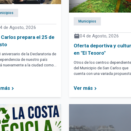
nicipios
Municipios
4 de Agosto, 2026
04 de Agosto, 2026
 Carlos prepara el 25 de
sto
Oferta deportiva y cultur
en "El Tesoro"
1 aniversario de la Declaratoria de
dependencia de nuestro país
Otros de los centros dependient
rá nuevamente a la ciudad como
del Municipio de San Carlos que
del acto central en el
cuenta con una variada propuest
rtamento
para la comunidad el es del balne
"El Tesoro".
 más
Ver más