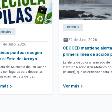
CECOED
nicipios
29 de Julio, 2026
1 de Julio, 2026
CECOED mantiene alerta
cinco puntos recogen
primera línea de acción 
s al Este del Arroyo
mitigar riesgos por llega
La alerta de color anaranjado del
donado
de temporal
sta del Municipio de San Carlos
Instituto Nacional de Meteorolog
a con lugares para depositar
(Inumet), que se extiende hasta l
 usadas: se trata de los
9:00 horas, anuncia que el área se
ales de Balneario Buenos Aires,
afectada por tormentas
 más
Ver más
orro y El Tesoro y las oficinas
(puntualmente) fuertes y/o sever
oncentrada de Manantiales y de
acompañadas por precipitacione
mes de La Barra.
copiosas en cortos períodos, gra
rachas de vientos muy fuertes e
intensa actividad eléctrica.