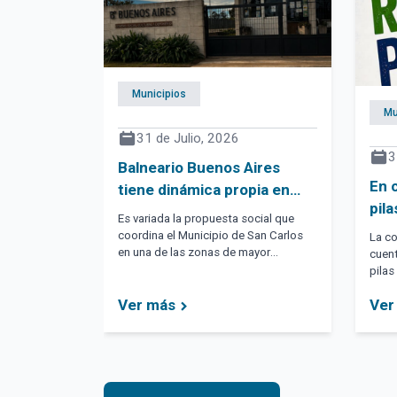
Municipios
Mu
31 de Julio, 2026
3
Balneario Buenos Aires
En 
tiene dinámica propia en
pila
cuatro espacios del
Es variada la propuesta social que
Mal
comunal
coordina el Municipio de San Carlos
La co
en una de las zonas de mayor
cuent
crecimiento de su jurisdicción.
pilas
comun
Ver más
Ver
El Ch
Desc
Infor