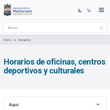
Pasar
al
contenido
Institucional
Municipios
Descubre Maldonado
Comunicación
Servicios
Guía De Trámites
Ver Noticias
principal
Inicio
Horarios
Horarios de oficinas, centros
deportivos y culturales
Elementos
Aiguá