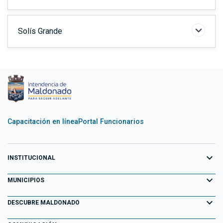
Solís Grande
Capacitación en línea
Portal Funcionarios
expand_more
INSTITUCIONAL
expand_more
Equipo de Gobierno
MUNICIPIOS
Primeros 100 días
expand_more
Aiguá
DESCUBRE MALDONADO
Transparencia
Garzón