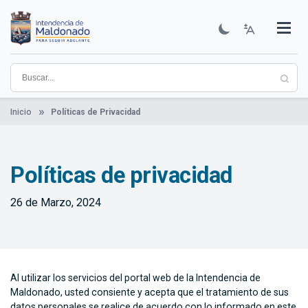
Pasar
al
contenido
Institucional
Municipios
Descubre Maldonado
Comunicación
Servicios
Guía De Trámites
Ver Noticias
principal
Inicio
Políticas de Privacidad
Políticas de privacidad
26 de Marzo, 2024
Al utilizar los servicios del portal web de la Intendencia de
Maldonado, usted consiente y acepta que el tratamiento de sus
datos personales se realice de acuerdo con lo informado en este