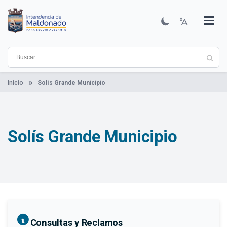
Pasar
al
contenido
Institucional
Municipios
Descubre Maldonado
Comunicación
Servicios
Guía De Trámites
Ver Noticias
principal
Inicio
Solís Grande Municipio
Solís Grande Municipio
Consultas y Reclamos