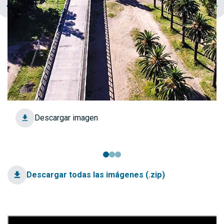
chevron_left
navigate_next
Descargar imagen
Descargar todas las imágenes (.zip)
Video