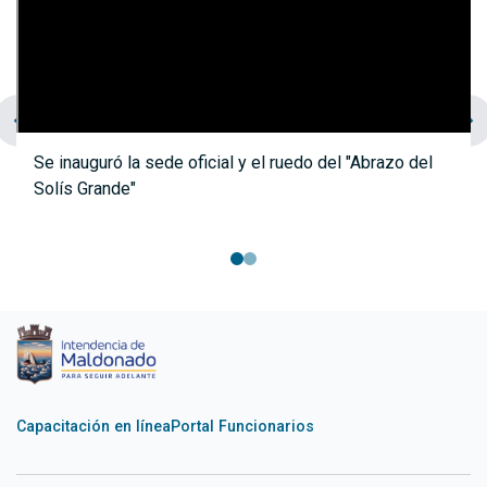
chevron_left
navigate_next
Se inauguró la sede oficial y el ruedo del "Abrazo del
Solís Grande"
Capacitación en línea
Portal Funcionarios