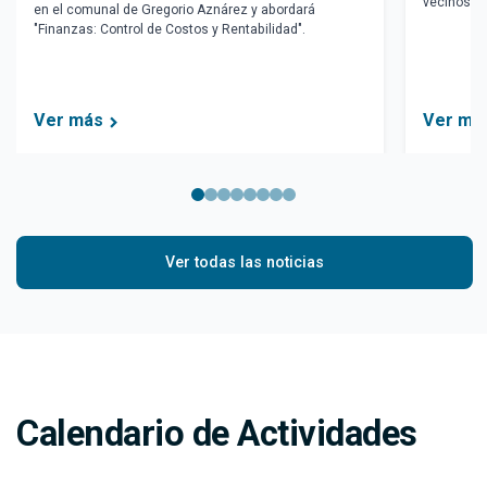
vecinos qu
en el comunal de Gregorio Aznárez y abordará
que contar
"Finanzas: Control de Costos y Rentabilidad".
Ver más
Ver má
Ver todas las noticias
Calendario de Actividades