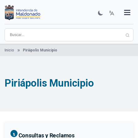
Pasar
al
contenido
Institucional
Municipios
Descubre Maldonado
Comunicación
Servicios
Guía De Trámites
Ver Noticias
principal
Inicio
Piriápolis Municipio
Piriápolis Municipio
Consultas y Reclamos