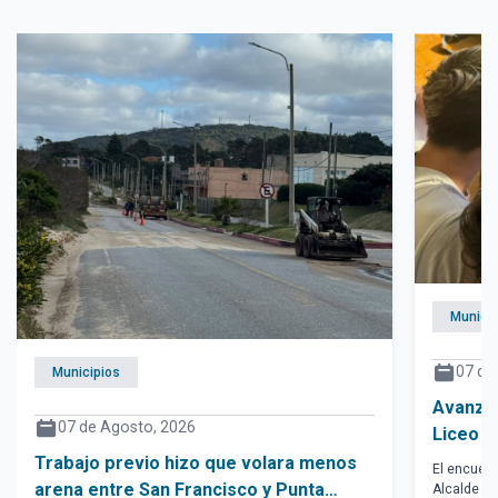
Municip
07 de
Municipios
Avanzan
07 de Agosto, 2026
Liceo N°
entre V
Trabajo previo hizo que volara menos
El encuent
arena entre San Francisco y Punta
Alcalde pe