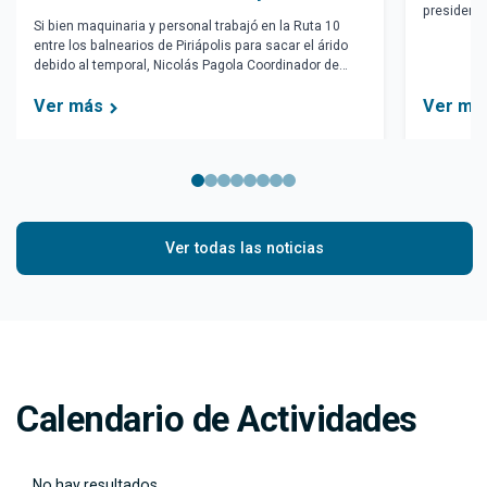
presidente
Negra
Si bien maquinaria y personal trabajó en la Ruta 10
Enseñanza 
entre los balnearios de Piriápolis para sacar el árido
de la sesi
debido al temporal, Nicolás Pagola Coordinador de
jueves 27 
Gestión Ambiental de la Zona Oeste, destacó que el
Ver más
Ver má
trabajo preventivo hizo que se redujera el impacto.
Ver todas las noticias
Calendario de Actividades
No hay resultados.