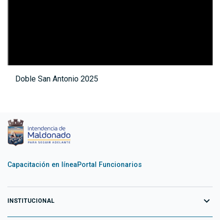
Doble San Antonio 2025
Capacitación en línea
Portal Funcionarios
expand_more
INSTITUCIONAL