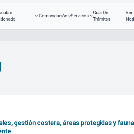
scubre
Guía De
Ver
Comunicación
Servicios
ldonado
Trámites
Noti
l
es, gestión costera, áreas protegidas y faun
ente