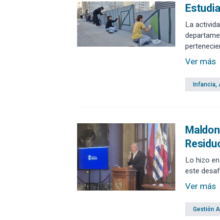
Estudia
La activid
departamen
pertenecie
Ver más
Infancia,
Maldona
Residu
Lo hizo en
este desafí
Ver más
Gestión 