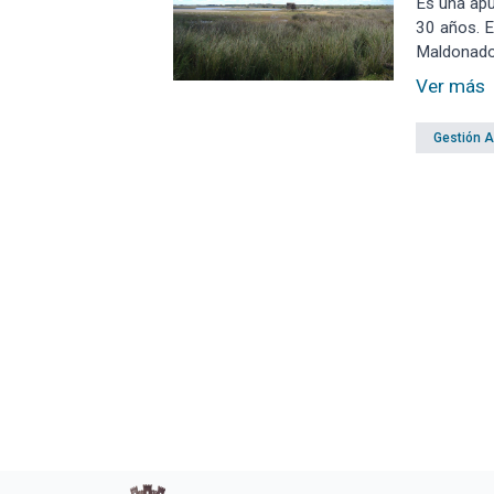
Es una apu
30 años. E
Maldonado,
como polít
Ver más
Gestión 