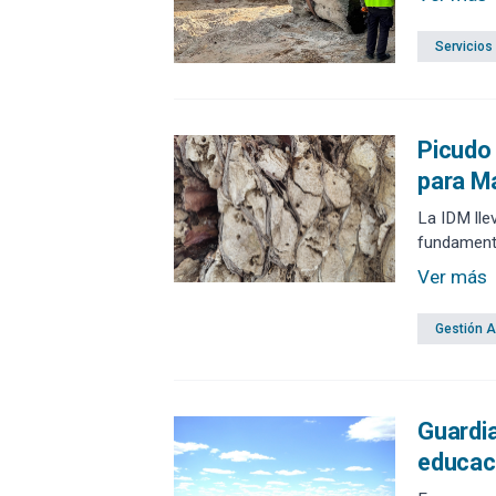
Servicios
Picudo 
para M
La IDM lle
fundamenta
Ver más
Gestión 
Guardia
educaci