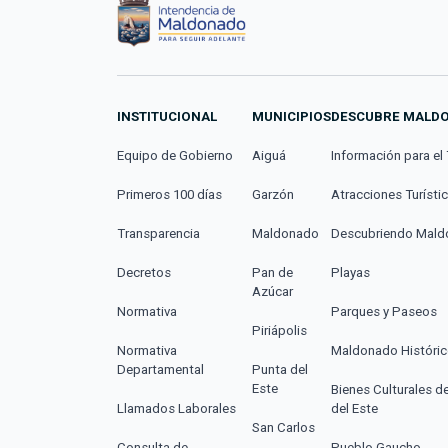
INSTITUCIONAL
MUNICIPIOS
DESCUBRE MALD
Equipo de Gobierno
Aiguá
Información para el 
Primeros 100 días
Garzón
Atracciones Turísti
Transparencia
Maldonado
Descubriendo Mal
Decretos
Pan de
Playas
Azúcar
Normativa
Parques y Paseos
Piriápolis
Normativa
Maldonado Históri
Departamental
Punta del
Este
Bienes Culturales d
Llamados Laborales
del Este
San Carlos
Consulta de
Pueblo Gaucho