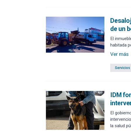
Desaloj
de un 
El inmuebl
habitada p
Ver más
Servicios
IDM for
interv
El gobiern
intervenci
la salud p