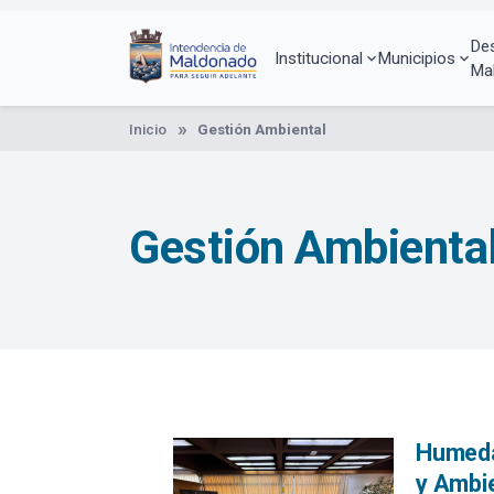
Pasar
al
De
contenido
Institucional
Municipios
Ma
principal
Inicio
Gestión Ambiental
Gestión Ambienta
Humedal
y Ambi