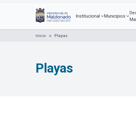
Pasar
al
De
contenido
Institucional
Municipios
Ma
principal
Inicio
Playas
Playas