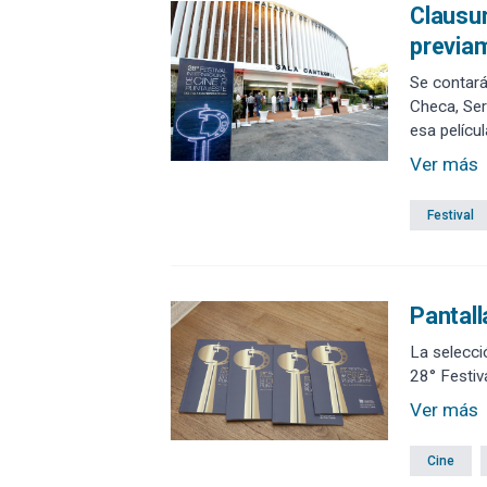
Clausur
previam
Se contará
Checa, Ser
esa películ
Ver más
Festival
Pantall
La selecci
28° Festiv
Ver más
Cine