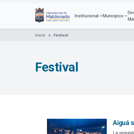
Pasar
al
De
contenido
Institucional
Municipios
Ma
principal
Inicio
Festival
Festival
Aiguá s
La segunda