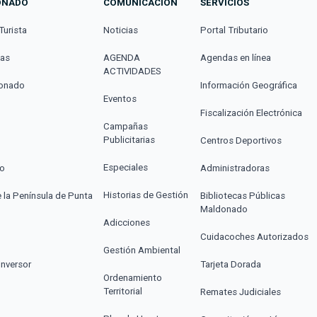
ONADO
COMUNICACIÓN
SERVICIOS
Turista
Noticias
Portal Tributario
cas
AGENDA
Agendas en línea
ACTIVIDADES
donado
Información Geográfica
Eventos
Fiscalización Electrónica
Campañas
Publicitarias
Centros Deportivos
Especiales
co
Administradoras
Historias de Gestión
e la Península de Punta
Bibliotecas Públicas
Maldonado
Adicciones
Cuidacoches Autorizados
Gestión Ambiental
Inversor
Tarjeta Dorada
Ordenamiento
Territorial
Remates Judiciales