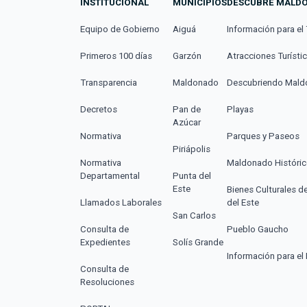
INSTITUCIONAL
MUNICIPIOS
DESCUBRE MALD
Equipo de Gobierno
Aiguá
Información para el 
Primeros 100 días
Garzón
Atracciones Turísti
Transparencia
Maldonado
Descubriendo Mal
Decretos
Pan de
Playas
Azúcar
Normativa
Parques y Paseos
Piriápolis
Normativa
Maldonado Históri
Departamental
Punta del
Este
Bienes Culturales d
Llamados Laborales
del Este
San Carlos
Consulta de
Pueblo Gaucho
Expedientes
Solís Grande
Información para el 
Consulta de
Resoluciones