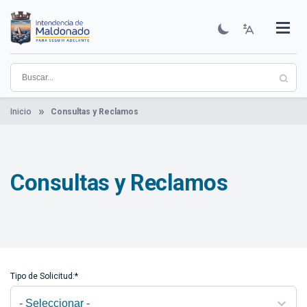
Pasar
al
contenido
Institucional
Municipios
Descubre Maldonado
Comunicación
Servicios
Guía De Trámites
Ver Noticias
principal
Inicio
Consultas y Reclamos
Consultas y Reclamos
Tipo de Solicitud:*