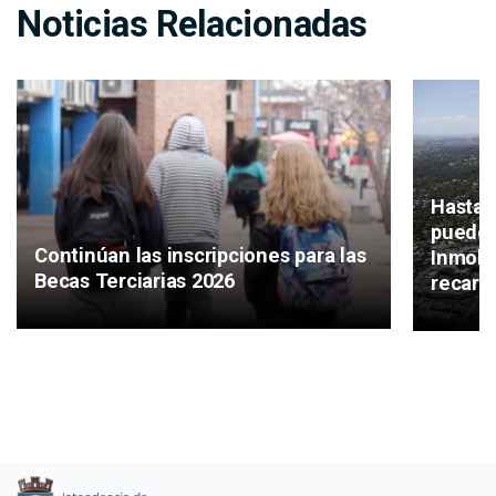
Noticias Relacionadas
Hasta 
puede 
Continúan las inscripciones para las
Inmobil
Becas Terciarias 2026
recarg