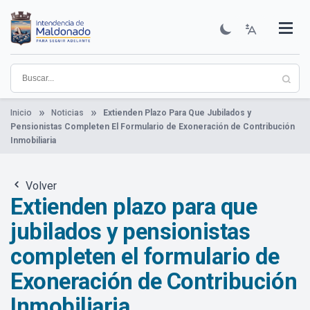
Pasar
al
contenido
Institucional
Municipios
Descubre Maldonado
Comunicación
Servicios
Guía De Trámites
Ver Noticias
principal
Inicio
Noticias
Extienden Plazo Para Que Jubilados y
Pensionistas Completen El Formulario de Exoneración de Contribución
Inmobiliaria
Volver
Extienden plazo para que
jubilados y pensionistas
completen el formulario de
Exoneración de Contribución
Inmobiliaria