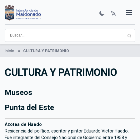
Pasar
al
contenido
Institucional
Municipios
Descubre Maldonado
Comunicación
Servicios
Guía De Trámites
Ver Noticias
principal
Inicio
CULTURA Y PATRIMONIO
CULTURA Y PATRIMONIO
Museos
Punta del Este
Azotea de Haedo
Residencia del político, escritor y pintor Eduardo Victor Haedo.
Fue integrante del Consejo Nacional de Gobierno entre 1958 y