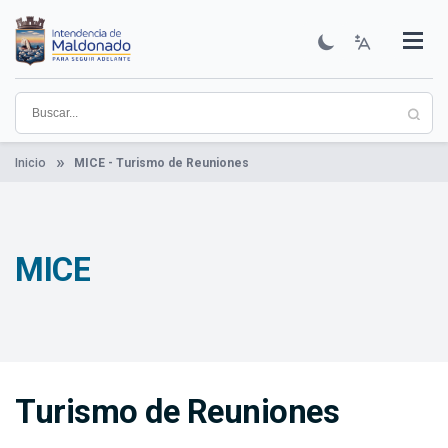
Pasar
al
contenido
Institucional
Municipios
Descubre Maldonado
Comunicación
Servicios
Guía De Trámites
Ver Noticias
principal
Inicio
MICE - Turismo de Reuniones
MICE
Turismo de Reuniones