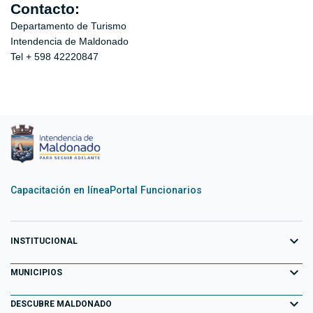
Contacto:
Departamento de Turismo
Intendencia de Maldonado
Tel + 598 42220847
Capacitación en línea
Portal Funcionarios
expand_more
INSTITUCIONAL
expand_more
Equipo de Gobierno
MUNICIPIOS
Primeros 100 días
expand_more
Aiguá
DESCUBRE MALDONADO