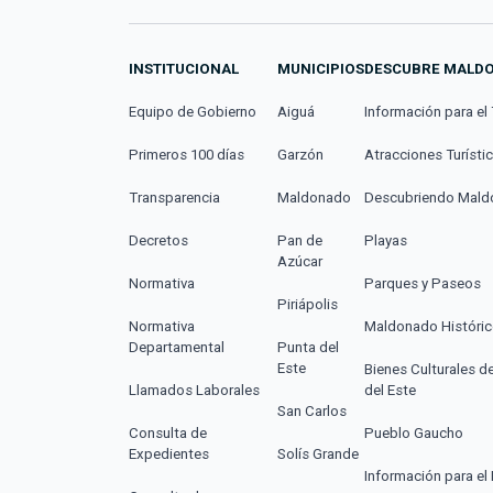
INSTITUCIONAL
MUNICIPIOS
DESCUBRE MALD
Equipo de Gobierno
Aiguá
Información para el 
Primeros 100 días
Garzón
Atracciones Turísti
Transparencia
Maldonado
Descubriendo Mal
Decretos
Pan de
Playas
Azúcar
Normativa
Parques y Paseos
Piriápolis
Normativa
Maldonado Históri
Departamental
Punta del
Este
Bienes Culturales d
Llamados Laborales
del Este
San Carlos
Consulta de
Pueblo Gaucho
Expedientes
Solís Grande
Información para el 