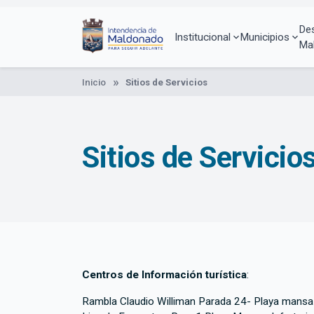
Pasar
al
De
contenido
Institucional
Municipios
Ma
principal
Inicio
Sitios de Servicios
Sitios de Servicio
Centros de Información turística
:
Rambla Claudio Williman Parada 24- Playa mansa 