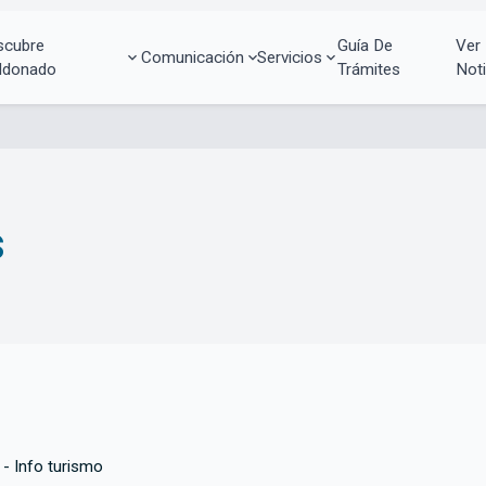
scubre
Guía De
Ver
Comunicación
Servicios
ldonado
Trámites
Noti
s
- Info turismo