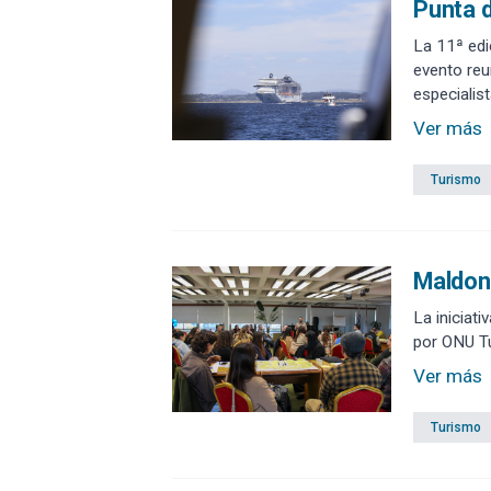
Punta d
La 11ª edi
evento reu
especialist
frente a lo
Ver más
Turismo
Maldona
La iniciat
por ONU Tur
Ver más
Turismo