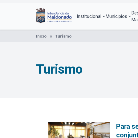
Pasar
al
De
contenido
Institucional
Municipios
Ma
principal
Inicio
Turismo
Turismo
Para se
conjun