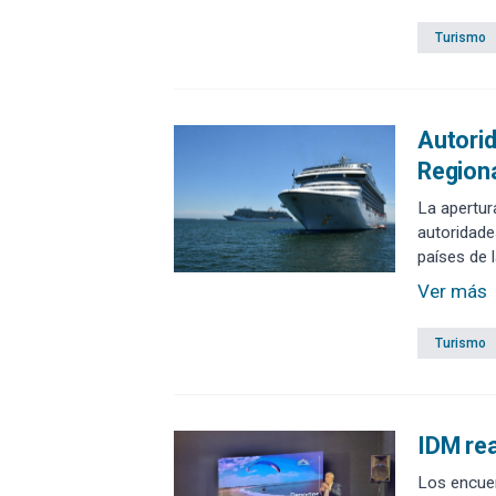
Turismo
Autorid
Region
La apertur
autoridade
países de 
plantea el 
Ver más
Turismo
IDM rea
Los encuen