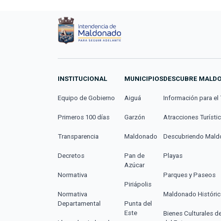
INSTITUCIONAL
MUNICIPIOS
DESCUBRE MALD
Equipo de Gobierno
Aiguá
Información para el 
Primeros 100 días
Garzón
Atracciones Turísti
Transparencia
Maldonado
Descubriendo Mal
Decretos
Pan de
Playas
Azúcar
Normativa
Parques y Paseos
Piriápolis
Normativa
Maldonado Históri
Departamental
Punta del
Este
Bienes Culturales d