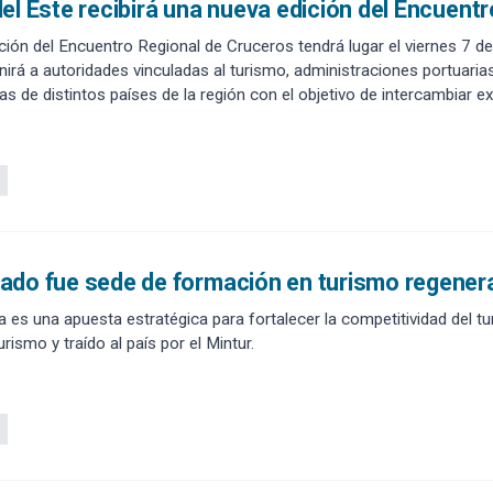
el Este recibirá una nueva edición del Encuent
ción del Encuentro Regional de Cruceros tendrá lugar el viernes 7 d
nirá a autoridades vinculadas al turismo, administraciones portuaria
as de distintos países de la región con el objetivo de intercambiar e
s desafíos que plantea el actual contexto internacional.
do fue sede de formación en turismo regenerat
iva es una apuesta estratégica para fortalecer la competitividad del 
ismo y traído al país por el Mintur.