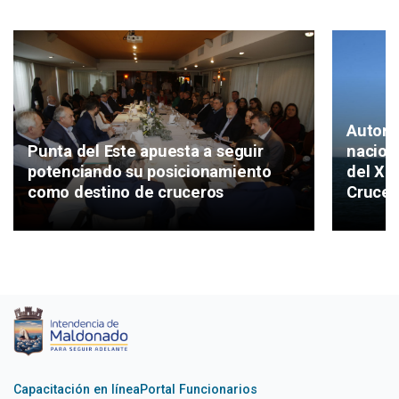
Autori
Punta del Este apuesta a seguir
nacion
potenciando su posicionamiento
del XI
como destino de cruceros
Crucer
Capacitación en línea
Portal Funcionarios