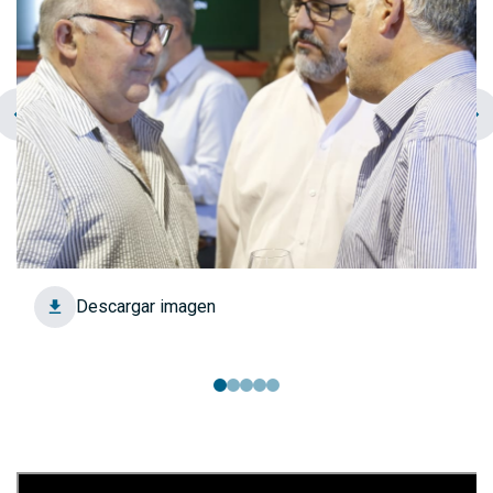
chevron_left
navigate_next
Descargar imagen