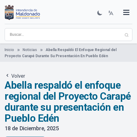
Pasar
al
contenido
Institucional
Municipios
Descubre Maldonado
Comunicación
Servicios
Guía De Trámites
Ver Noticias
principal
Inicio
Noticias
Abella Respaldó El Enfoque Regional del
Proyecto Carapé Durante Su Presentación En Pueblo Edén
Volver
Abella respaldó el enfoque
regional del Proyecto Carapé
durante su presentación en
Pueblo Edén
18 de Diciembre, 2025