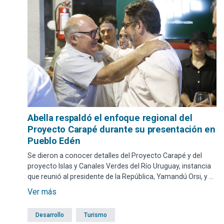
Abella respaldó el enfoque regional del
Proyecto Carapé durante su presentación en
Pueblo Edén
Se dieron a conocer detalles del Proyecto Carapé y del
proyecto Islas y Canales Verdes del Río Uruguay, instancia
que reunió al presidente de la República, Yamandú Orsi, y al
intendente de Maldonado, Miguel Abella. Además,
Ver más
participaron ministros, intendentes de la Región Este y
autoridades de la organización sin fines de lucro AMBÁ,
Desarrollo
Turismo
impulsora de ambas iniciativas.