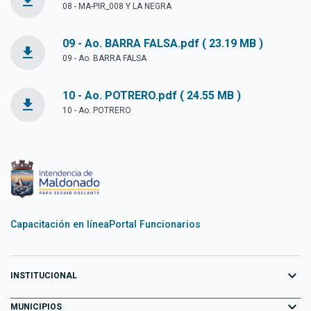
file_download
08 - MA-PIR_008 Y LA NEGRA
09 - Ao. BARRA FALSA.pdf ( 23.19 MB )
file_download
09 - Ao. BARRA FALSA
10 - Ao. POTRERO.pdf ( 24.55 MB )
file_download
10 - Ao. POTRERO
Capacitación en línea
Portal Funcionarios
expand_more
INSTITUCIONAL
expand_more
Equipo de Gobierno
MUNICIPIOS