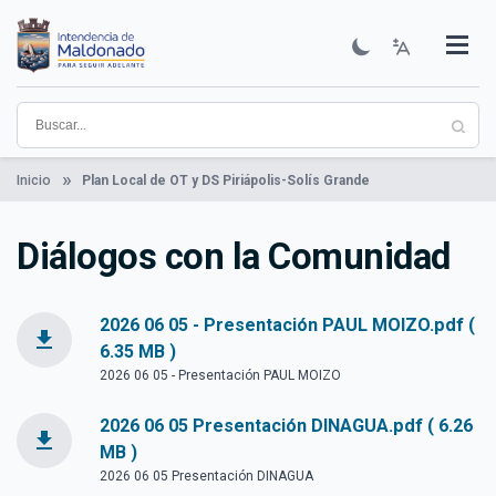
Pasar
al
contenido
Institucional
Municipios
Descubre Maldonado
Comunicación
Servicios
Guía De Trámites
Ver Noticias
principal
Inicio
Plan Local de OT y DS Piriápolis-Solís Grande
Diálogos con la Comunidad
2026 06 05 - Presentación PAUL MOIZO.pdf (
file_download
6.35 MB )
2026 06 05 - Presentación PAUL MOIZO
2026 06 05 Presentación DINAGUA.pdf ( 6.26
file_download
MB )
2026 06 05 Presentación DINAGUA