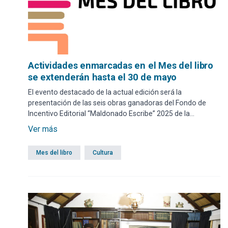
Actividades enmarcadas en el Mes del libro
se extenderán hasta el 30 de mayo
El evento destacado de la actual edición será la
presentación de las seis obras ganadoras del Fondo de
Incentivo Editorial “Maldonado Escribe” 2025 de la
Intendencia de Maldonado: cuatro de Maldonado y dos de
Ver más
Florida -en calidad de departamento invitado-. La lista de
propuestas también incluye: presentación de obras
Mes del libro
Cultura
literarias, mediaciones de lectura, talleres de iniciación,
conversatorios con escritores y libreros, y eventos
artísticos que se brindarán en forma gratuita en diferentes
espacios culturales.