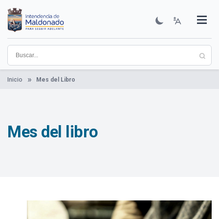
Pasar
al
contenido
Institucional
Municipios
Descubre Maldonado
Comunicación
Servicios
Guía De Trámites
Ver Noticias
principal
Inicio
Mes del Libro
Mes del libro