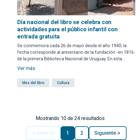
Día nacional del libro se celebra con
actividades para el público infantil con
entrada gratuita
Se conmemora cada 26 de mayo desde el año 1940; la
fecha corresponde al aniversario de la fundación -en 1816-
de la primera Biblioteca Nacional de Uruguay. En esta
oportunidad, se podrá asistir a dos propuestas de
Ver más
animación a la lectura en la biblioteca José Artigas que se
ubica en la Casa de la Cultura de Maldonado.
Mes del libro
Cultura
Mostrando 10 de 24 resultados
Anterior
1
2
Siguiente