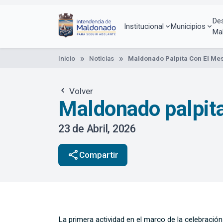
Pasar
al
De
contenido
Institucional
Municipios
Ma
principal
Inicio
Noticias
Maldonado Palpita Con El Mes
Volver
Maldonado palpita
23 de Abril, 2026
share
Compartir
La primera actividad en el marco de la celebració