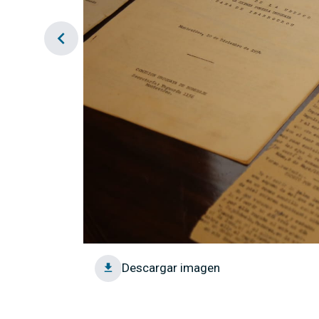
chevron_left
Descargar imagen