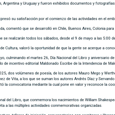
ile, Argentina y Uruguay y fueron exhibidos documentos y fotografía
resó su satisfacción por el comienzo de las actividades en el embl
rnada, comentó que se desarrolló en Chile, Buenos Aires, Colonia para
se realizarán todos los sábados, desde el 9 de mayo a las 5:00 de 
e Cultura, valoró la oportunidad de que la gente se acerque a conoc
, culminando el martes 26, Día Nacional del Libro y aniversario de l
o de incentivo editorial Maldonado Escribe de la Intendencia de Ma
2025, dos volúmenes de poesía, de los autores Mauro Mego y Werthe
mez de Vita, a los que se suman los autores Andrés Díaz y Servando
ó la convocatoria mediante la cual pone en valor y reconoce la coop
cional del Libro, que conmemora los nacimientos de William Shakespea
ita a las múltiples actividades conmemorativas organizadas.