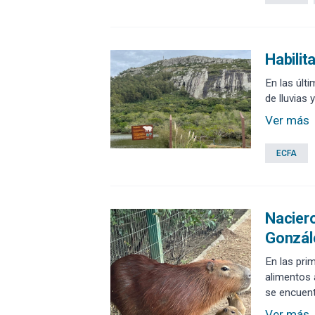
Habilit
En las últi
de lluvias 
Ver más
ECFA
Naciero
Gonzále
En las pri
alimentos 
se encuent
Ver más