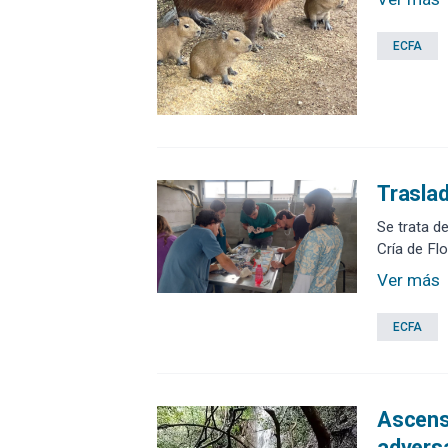
ECFA
Traslad
Se trata d
Cría de Fl
Ver más
ECFA
Ascenso
advers