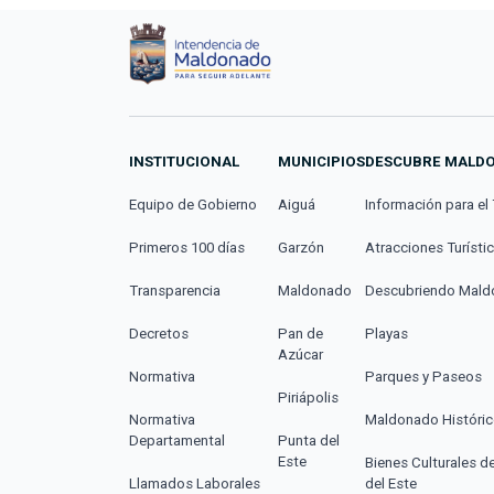
INSTITUCIONAL
MUNICIPIOS
DESCUBRE MALD
Equipo de Gobierno
Aiguá
Información para el 
Primeros 100 días
Garzón
Atracciones Turísti
Transparencia
Maldonado
Descubriendo Mal
Decretos
Pan de
Playas
Azúcar
Normativa
Parques y Paseos
Piriápolis
Normativa
Maldonado Históri
Departamental
Punta del
Este
Bienes Culturales d
Llamados Laborales
del Este