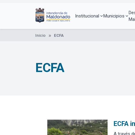
Pasar
al
De
contenido
Institucional
Municipios
Ma
principal
Inicio
ECFA
ECFA
ECFA in
A través d