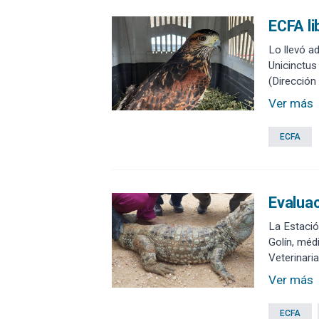
ECFA li
Lo llevó a
Unicinctus
(Dirección
Ver más
ECFA
Evaluac
La Estació
Golín, médi
Veterinari
Ver más
ECFA