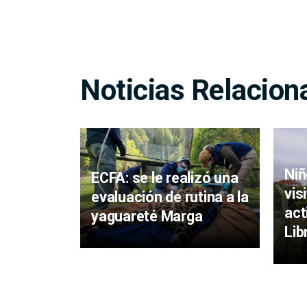
Noticias Relacion
Niñ
ECFA: se le realizó una
vis
evaluación de rutina a la
act
yaguareté Marga
Lib