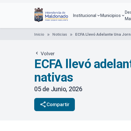
Pasar
al
De
contenido
Institucional
Municipios
Ma
principal
Inicio
Noticias
ECFA Llevó Adelante Una Jorn
Volver
ECFA llevó adelan
nativas
05 de Junio, 2026
share
Compartir