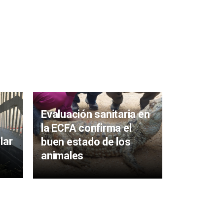
Evaluación sanitaria en
la ECFA confirma el
Habilita
lar
buen estado de los
el ascen
animales
de Azúc