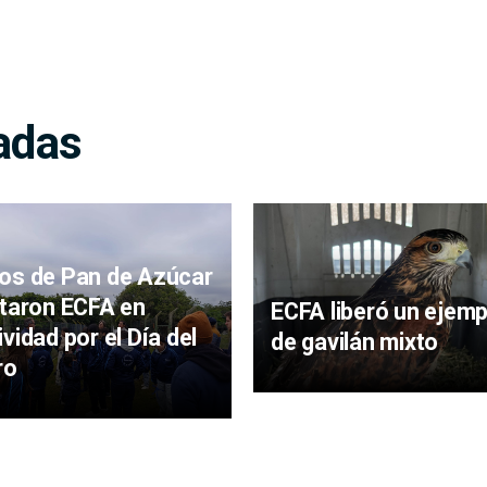
adas
os de Pan de Azúcar
itaron ECFA en
ECFA liberó un ejemp
ividad por el Día del
de gavilán mixto
ro