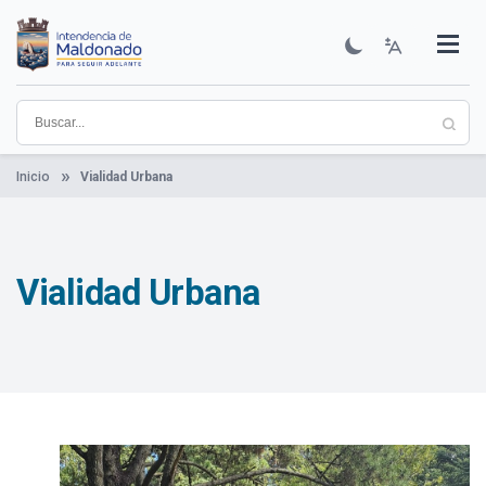
Pasar
al
contenido
Institucional
Municipios
Descubre Maldonado
Comunicación
Servicios
Guía De Trámites
Ver Noticias
principal
Inicio
Vialidad Urbana
Vialidad Urbana