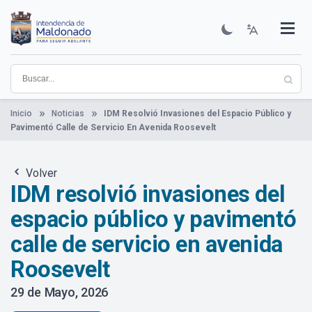
Pasar
al
contenido
Institucional
Municipios
Descubre Maldonado
Comunicación
Servicios
Guía De Trámites
Ver Noticias
principal
Inicio
Noticias
IDM Resolvió Invasiones del Espacio Público y
Pavimentó Calle de Servicio En Avenida Roosevelt
Volver
IDM resolvió invasiones del
espacio público y pavimentó
calle de servicio en avenida
Roosevelt
29 de Mayo, 2026