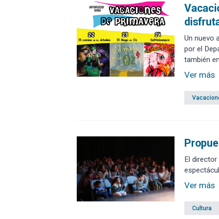
Vacacio
disfrut
Un nuevo a
por el Dep
también en
Ver más
Vacacion
Propues
El directo
espectácul
Ver más
Cultura