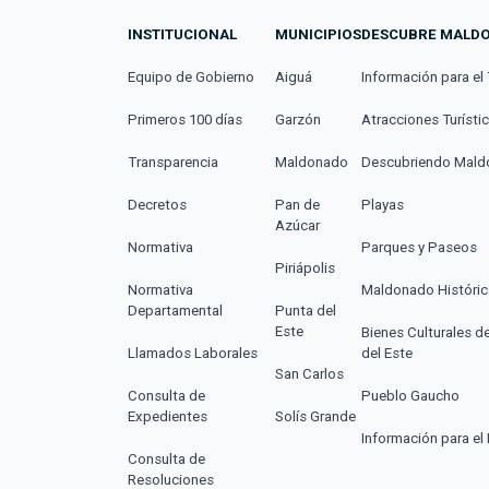
INSTITUCIONAL
MUNICIPIOS
DESCUBRE MALD
Equipo de Gobierno
Aiguá
Información para el 
Primeros 100 días
Garzón
Atracciones Turísti
Transparencia
Maldonado
Descubriendo Mal
Decretos
Pan de
Playas
Azúcar
Normativa
Parques y Paseos
Piriápolis
Normativa
Maldonado Históri
Departamental
Punta del
Este
Bienes Culturales d
Llamados Laborales
del Este
San Carlos
Consulta de
Pueblo Gaucho
Expedientes
Solís Grande
Información para el 
Consulta de
Resoluciones