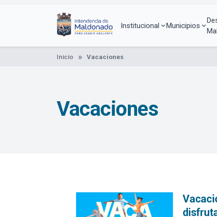
Pasar
al
De
contenido
Institucional
Municipios
Ma
principal
Inicio
Vacaciones
Vacaciones
Vacacio
disfrut