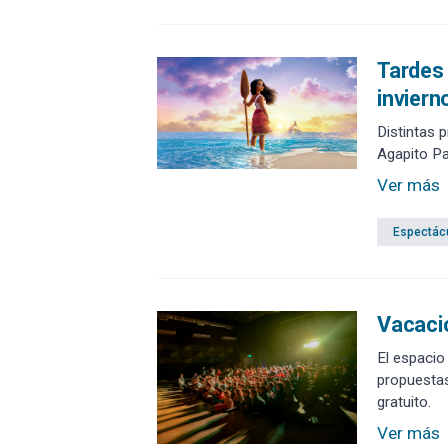
Tardes 
inviern
Distintas 
Agapito P
Ver más
Espectác
Vacacio
El espacio
propuestas 
gratuito.
Ver más