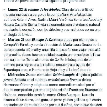
Teatro. Se prevé concretar la siguiente programación:
Lunes 22:
El camino de los árboles
.
Obra de teatro físico
musical inclusiva a cargo de la compañía El Artefakto. Las
actrices Katerin Alves, Nadina Mauri, Verónica Echartea Acosta y
Natalia Castello Sierra invitan a conectar con el entorno natural
mediante la conexión con los árboles y sus misterios como una
analogía de la vida.
Martes 23
con
El mago de Oz
interpretada por elenco de la
Compañía Eureka y con la dirección de María Laura Deubaldo. La
obra presenta a Dorothy, una niña que sueña con viajar más allá
del arcoíris, deseo hecho realidad cuando un tornado se la lleva
con su perrito, Toto, al mundo de Oz. En la búsqueda de un
camino para regresar a la realidad encuentra la ayuda del
Espantapájaros, el Hombre de Hojalata y el León Cobarde.
Miércoles 24
con el musical
Saltimbanquis
, dirigido al público
juvenil. Basada en el cuento
Los músicos de Bremen
de los
Hermanos Grimm y adaptada como comedia musical por el
poeta, compositor y dramaturgo brasileño Francisco Buarque de
Holanda -conocido también como Chico Buarque-. Narra la
historia de un burro, una gata, un perro y unas gallinas que están
cansados de ser maltratados por sus dueños, por lo que deciden