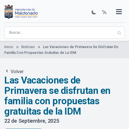
Pasar
al
contenido
Institucional
Municipios
Descubre Maldonado
Comunicación
Servicios
Guía De Trámites
Ver Noticias
principal
Inicio
Noticias
Las Vacaciones de Primavera Se Disfrutan En
Familia Con Propuestas Gratuitas de La IDM
Volver
Las Vacaciones de
Primavera se disfrutan en
familia con propuestas
gratuitas de la IDM
22 de Septiembre, 2025