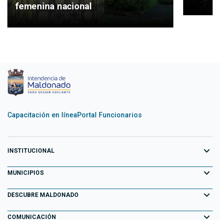
femenina nacional
Capacitación en línea
Portal Funcionarios
expand_more
INSTITUCIONAL
expand_more
Equipo de Gobierno
MUNICIPIOS
Primeros 100 días
expand_more
Aiguá
DESCUBRE MALDONADO
Transparencia
Garzón
expand_more
Información para el Turista
COMUNICACIÓN