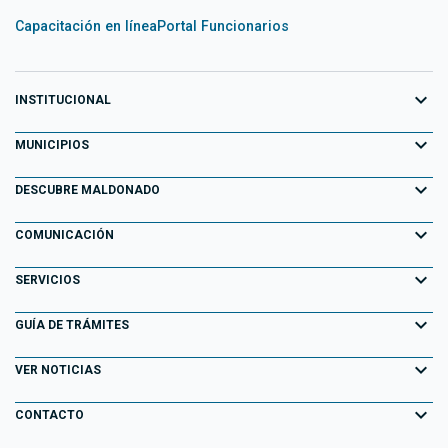
Capacitación en línea
Portal Funcionarios
expand_more
INSTITUCIONAL
expand_more
Equipo de Gobierno
MUNICIPIOS
Primeros 100 días
expand_more
Aiguá
DESCUBRE MALDONADO
Transparencia
Garzón
expand_more
Información para el Turista
COMUNICACIÓN
Decretos
Maldonado
Atracciones Turísticas
expand_more
Noticias
SERVICIOS
Normativa
Pan de Azúcar
Descubriendo Maldonado
AGENDA ACTIVIDADES
expand_more
Portal Tributario
GUÍA DE TRÁMITES
Normativa Departamental
Piriápolis
Playas
Eventos
Agendas en línea
expand_more
Llamados Laborales
VER NOTICIAS
Punta del Este
Parques y Paseos
Campañas Publicitarias
Información Geográfica
Consulta de Expedientes
expand_more
San Carlos
CONTACTO
Maldonado Histórico
Especiales
Fiscalización Electrónica
Consulta de Resoluciones