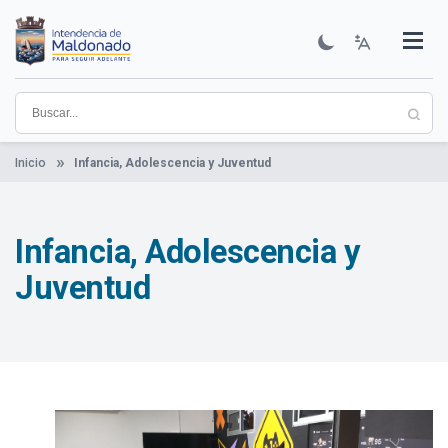
Pasar
al
contenido
Institucional
Municipios
Descubre Maldonado
Comunicación
Servicios
Guía De Trámites
Ver Noticias
principal
Inicio
Infancia, Adolescencia y Juventud
Infancia, Adolescencia y
Juventud