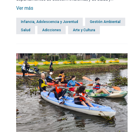
Adicciones; reunió a alumnos de sexto año del bachillerato
Ver más
de Arquitectura perteneciente al Liceo Departamental de
Maldonado.
Infancia, Adolescencia y Juventud
Gestión Ambiental
Salud
Adicciones
Arte y Cultura