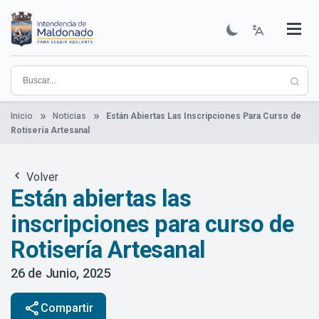
Pasar
al
contenido
Institucional
Municipios
Descubre Maldonado
Comunicación
Servicios
Guía De Trámites
Ver Noticias
principal
Inicio
Noticias
Están Abiertas Las Inscripciones Para Curso de
Rotisería Artesanal
Volver
Están abiertas las
inscripciones para curso de
Rotisería Artesanal
26 de Junio, 2025
share
Compartir