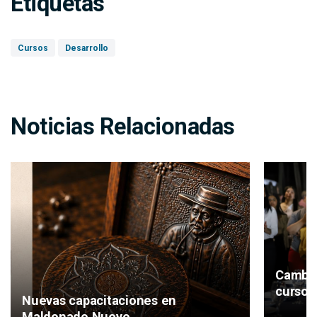
Etiquetas
Cursos
Desarrollo
Noticias Relacionadas
Cambio
cursos
Nuevas capacitaciones en
Maldonado Nuevo