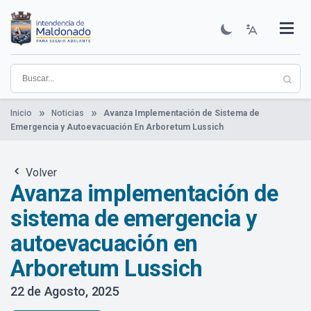
Pasar
al
contenido
Institucional
Municipios
Descubre Maldonado
Comunicación
Servicios
Guía De Trámites
Ver Noticias
principal
Inicio
Noticias
Avanza Implementación de Sistema de
Emergencia y Autoevacuación En Arboretum Lussich
Volver
Avanza implementación de
sistema de emergencia y
autoevacuación en
Arboretum Lussich
22 de Agosto, 2025