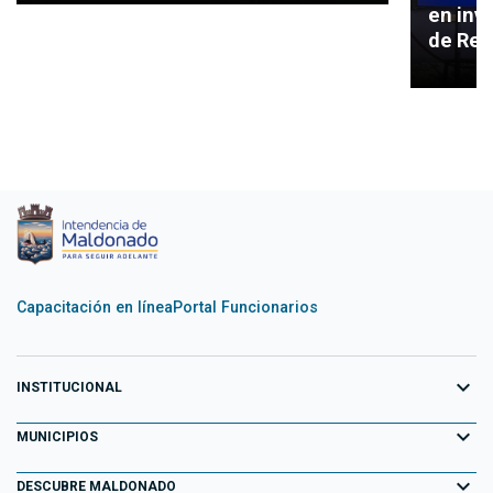
en inve
de Rec
Capacitación en línea
Portal Funcionarios
expand_more
INSTITUCIONAL
expand_more
Equipo de Gobierno
MUNICIPIOS
Primeros 100 días
expand_more
Aiguá
DESCUBRE MALDONADO