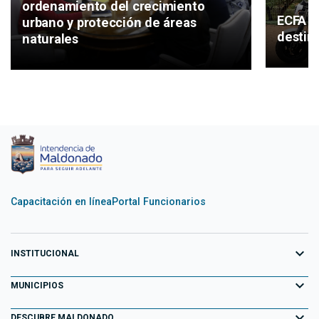
ordenamiento del crecimiento
ECFA in
urbano y protección de áreas
destin
naturales
Capacitación en línea
Portal Funcionarios
expand_more
INSTITUCIONAL
expand_more
Equipo de Gobierno
MUNICIPIOS
Primeros 100 días
expand_more
Aiguá
DESCUBRE MALDONADO