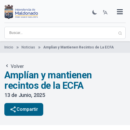
Pasar
al
contenido
Institucional
Municipios
Descubre Maldonado
Comunicación
Servicios
Guía De Trámites
Ver Noticias
principal
Inicio
Noticias
Amplían y Mantienen Recintos de La ECFA
Volver
Amplían y mantienen
recintos de la ECFA
13 de Junio, 2025
share
Compartir