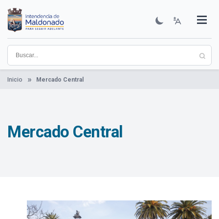
Pasar
al
contenido
Institucional
Municipios
Descubre Maldonado
Comunicación
Servicios
Guía De Trámites
Ver Noticias
principal
Inicio
Mercado Central
Mercado Central