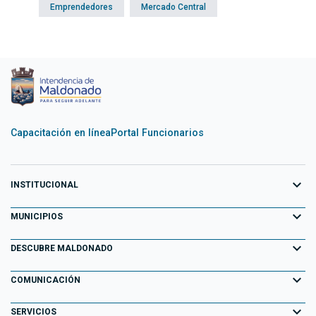
Emprendedores
Mercado Central
Capacitación en línea
Portal Funcionarios
expand_more
INSTITUCIONAL
expand_more
Equipo de Gobierno
MUNICIPIOS
Primeros 100 días
expand_more
Aiguá
DESCUBRE MALDONADO
Transparencia
Garzón
expand_more
Información para el Turista
COMUNICACIÓN
Decretos
Maldonado
Atracciones Turísticas
expand_more
Noticias
SERVICIOS