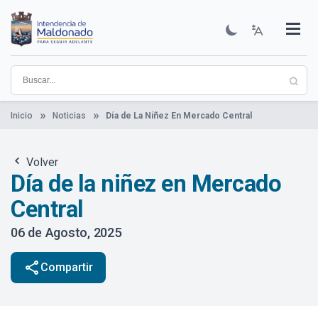
Pasar
al
contenido
Institucional
Municipios
Descubre Maldonado
Comunicación
Servicios
Guía De Trámites
Ver Noticias
principal
Inicio
Noticias
Día de La Niñez En Mercado Central
Volver
Día de la niñez en Mercado
Central
06 de Agosto, 2025
share
Compartir