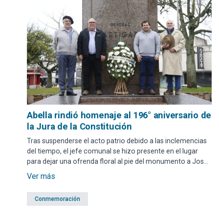
Abella rindió homenaje al 196° aniversario de
la Jura de la Constitución
Tras suspenderse el acto patrio debido a las inclemencias
del tiempo, el jefe comunal se hizo presente en el lugar
para dejar una ofrenda floral al pie del monumento a José
Gervasio Artigas, ubicado en la Plaza San Fernando, y
Ver más
rendir tributo a un hecho fundamental en la historia del
país, que lo consolidó como nación soberana e
Conmemoración
independiente.