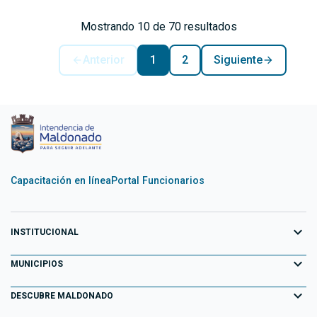
Mostrando 10 de 70 resultados
Anterior
1
2
Siguiente
Capacitación en línea
Portal Funcionarios
expand_more
INSTITUCIONAL
expand_more
Equipo de Gobierno
MUNICIPIOS
Primeros 100 días
expand_more
Aiguá
DESCUBRE MALDONADO
Transparencia