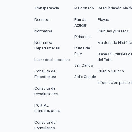
Transparencia
Maldonado
Descubriendo Mal
Decretos
Pan de
Playas
Azúcar
Normativa
Parques y Paseos
Piriápolis
Normativa
Maldonado Históri
Departamental
Punta del
Este
Bienes Culturales d
Llamados Laborales
del Este
San Carlos
Consulta de
Pueblo Gaucho
Expedientes
Solís Grande
Información para el 
Consulta de
Resoluciones
PORTAL
FUNCIONARIOS
Consulta de
Formularios