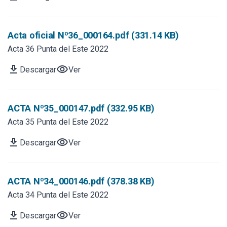
Acta oficial Nº36_000164.pdf (331.14 KB)
Acta 36 Punta del Este 2022
download
visibility
Descargar
Ver
ACTA Nº35_000147.pdf (332.95 KB)
Acta 35 Punta del Este 2022
download
visibility
Descargar
Ver
ACTA Nº34_000146.pdf (378.38 KB)
Acta 34 Punta del Este 2022
download
visibility
Descargar
Ver