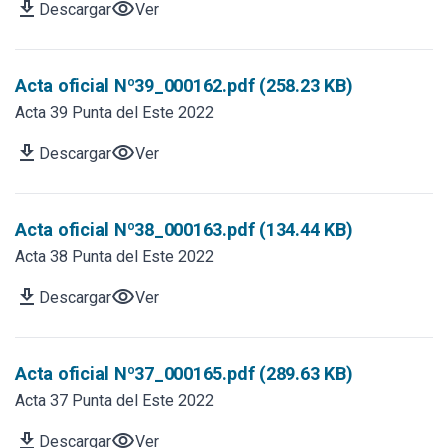
download
visibility
Descargar
Ver
Acta oficial Nº39_000162.pdf (258.23 KB)
Acta 39 Punta del Este 2022
download
visibility
Descargar
Ver
Acta oficial Nº38_000163.pdf (134.44 KB)
Acta 38 Punta del Este 2022
download
visibility
Descargar
Ver
Acta oficial Nº37_000165.pdf (289.63 KB)
Acta 37 Punta del Este 2022
download
visibility
Descargar
Ver