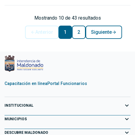
Mostrando 10 de 43 resultados
Anterior
1
2
Siguiente
Capacitación en línea
Portal Funcionarios
expand_more
INSTITUCIONAL
expand_more
Equipo de Gobierno
MUNICIPIOS
Primeros 100 días
expand_more
Aiguá
DESCUBRE MALDONADO