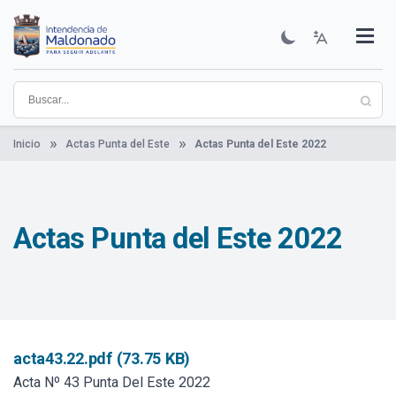
Pasar
al
contenido
Institucional
Municipios
Descubre Maldonado
Comunicación
Servicios
Guía De Trámites
Ver Noticias
principal
Inicio
Actas Punta del Este
Actas Punta del Este 2022
Actas Punta del Este 2022
acta43.22.pdf (73.75 KB)
Acta Nº 43 Punta Del Este 2022