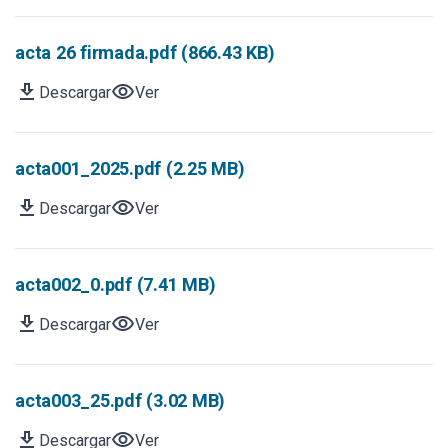
acta 26 firmada.pdf (866.43 KB)
download
visibility
Descargar
Ver
acta001_2025.pdf (2.25 MB)
download
visibility
Descargar
Ver
acta002_0.pdf (7.41 MB)
download
visibility
Descargar
Ver
acta003_25.pdf (3.02 MB)
download
visibility
Descargar
Ver