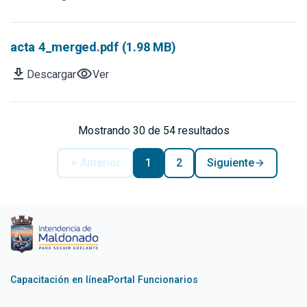
acta 4_merged.pdf (1.98 MB)
download
visibility
Descargar
Ver
Mostrando 30 de 54 resultados
Anterior
1
2
Siguiente
Capacitación en línea
Portal Funcionarios