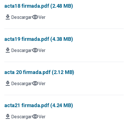
acta18 firmada.pdf (2.48 MB)
download
visibility
Descargar
Ver
acta19 firmada.pdf (4.38 MB)
download
visibility
Descargar
Ver
acta 20 firmada.pdf (2.12 MB)
download
visibility
Descargar
Ver
acta21 firmada.pdf (4.24 MB)
download
visibility
Descargar
Ver