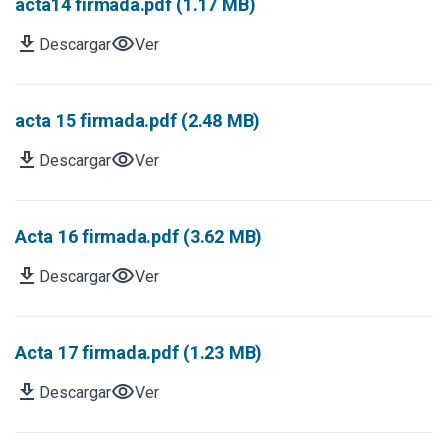
acta14 firmada.pdf (1.17 MB)
download
visibility
Descargar
Ver
acta 15 firmada.pdf (2.48 MB)
download
visibility
Descargar
Ver
Acta 16 firmada.pdf (3.62 MB)
download
visibility
Descargar
Ver
Acta 17 firmada.pdf (1.23 MB)
download
visibility
Descargar
Ver