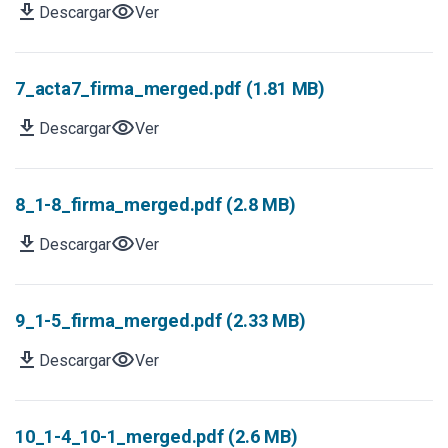
download
visibility
Descargar
Ver
7_acta7_firma_merged.pdf (1.81 MB)
download
visibility
Descargar
Ver
8_1-8_firma_merged.pdf (2.8 MB)
download
visibility
Descargar
Ver
9_1-5_firma_merged.pdf (2.33 MB)
download
visibility
Descargar
Ver
10_1-4_10-1_merged.pdf (2.6 MB)