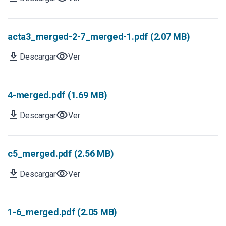
acta3_merged-2-7_merged-1.pdf (2.07 MB)
download
visibility
Descargar
Ver
4-merged.pdf (1.69 MB)
download
visibility
Descargar
Ver
c5_merged.pdf (2.56 MB)
download
visibility
Descargar
Ver
1-6_merged.pdf (2.05 MB)