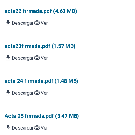
acta22 firmada.pdf (4.63 MB)
download
visibility
Descargar
Ver
acta23firmada.pdf (1.57 MB)
download
visibility
Descargar
Ver
acta 24 firmada.pdf (1.48 MB)
download
visibility
Descargar
Ver
Acta 25 firmada.pdf (3.47 MB)
download
visibility
Descargar
Ver