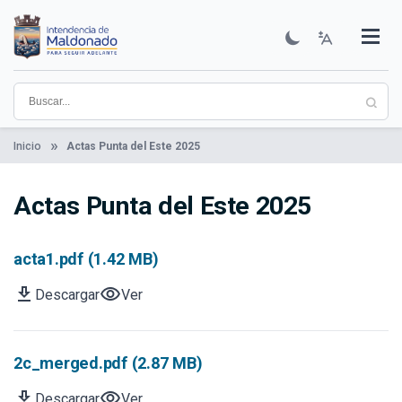
Pasar
al
contenido
Institucional
Municipios
Descubre Maldonado
Comunicación
Servicios
Guía De Trámites
Ver Noticias
principal
Inicio
Actas Punta del Este 2025
Actas Punta del Este 2025
acta1.pdf (1.42 MB)
download
visibility
Descargar
Ver
2c_merged.pdf (2.87 MB)
download
visibility
Descargar
Ver