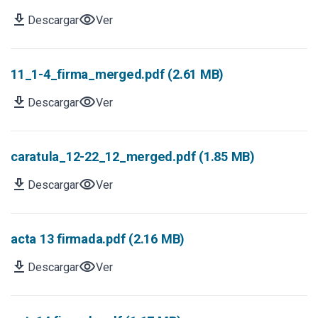
download
visibility
Descargar
Ver
11_1-4_firma_merged.pdf (2.61 MB)
download
visibility
Descargar
Ver
caratula_12-22_12_merged.pdf (1.85 MB)
download
visibility
Descargar
Ver
acta 13 firmada.pdf (2.16 MB)
download
visibility
Descargar
Ver