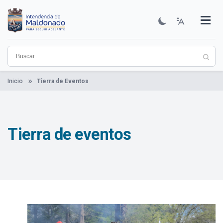
Pasar
al
contenido
Institucional
Municipios
Descubre Maldonado
Comunicación
Servicios
Guía De Trámites
Ver Noticias
principal
Inicio
Tierra de Eventos
Tierra de eventos