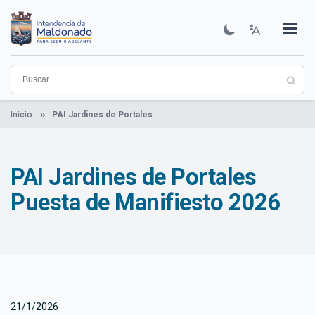
Pasar
al
contenido
Institucional
Municipios
Descubre Maldonado
Comunicación
Servicios
Guía De Trámites
Ver Noticias
principal
Inicio
PAI Jardines de Portales
PAI Jardines de Portales
Puesta de Manifiesto 2026
21/1/2026