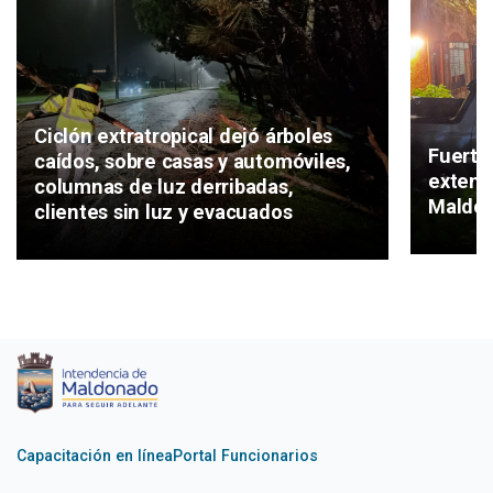
Ciclón extratropical dejó árboles
Fuerte
caídos, sobre casas y automóviles,
extensa
columnas de luz derribadas,
Maldo
clientes sin luz y evacuados
Capacitación en línea
Portal Funcionarios