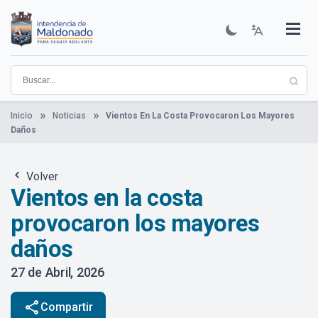
Pasar
al
contenido
Institucional
Municipios
Descubre Maldonado
Comunicación
Servicios
Guía De Trámites
Ver Noticias
principal
Inicio
Noticias
Vientos En La Costa Provocaron Los Mayores
Daños
Volver
Vientos en la costa
provocaron los mayores
daños
27 de Abril, 2026
share
Compartir