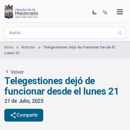
Pasar
al
contenido
Institucional
Municipios
Descubre Maldonado
Comunicación
Servicios
Guía De Trámites
Ver Noticias
principal
Inicio
Noticias
Telegestiones Dejó de Funcionar Desde El
Lunes 21
Volver
Telegestiones dejó de
funcionar desde el lunes 21
21 de Julio, 2025
share
Compartir