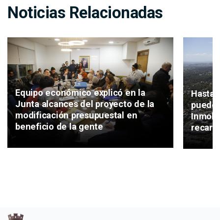
Noticias Relacionadas
Equipo económico explicó en la
Hasta 
Junta alcances del proyecto de la
puede 
modificación presupuestal en
Inmobil
beneficio de la gente
recarg