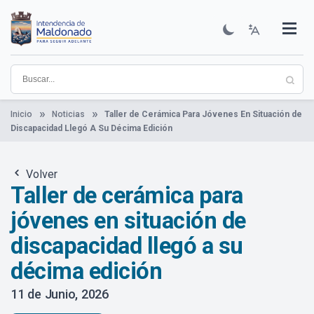
Pasar
al
contenido
Institucional
Municipios
Descubre Maldonado
Comunicación
Servicios
Guía De Trámites
Ver Noticias
principal
Inicio
Noticias
Taller de Cerámica Para Jóvenes En Situación de
Discapacidad Llegó A Su Décima Edición
Volver
Taller de cerámica para
jóvenes en situación de
discapacidad llegó a su
décima edición
11 de Junio, 2026