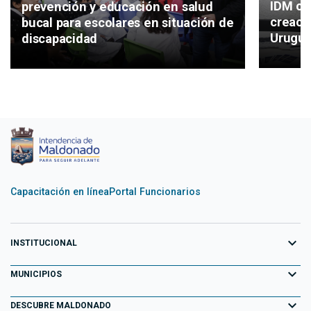
IDM co
prevención y educación en salud
creaci
bucal para escolares en situación de
Urugu
discapacidad
Capacitación en línea
Portal Funcionarios
expand_more
INSTITUCIONAL
expand_more
Equipo de Gobierno
MUNICIPIOS
Primeros 100 días
expand_more
Aiguá
DESCUBRE MALDONADO