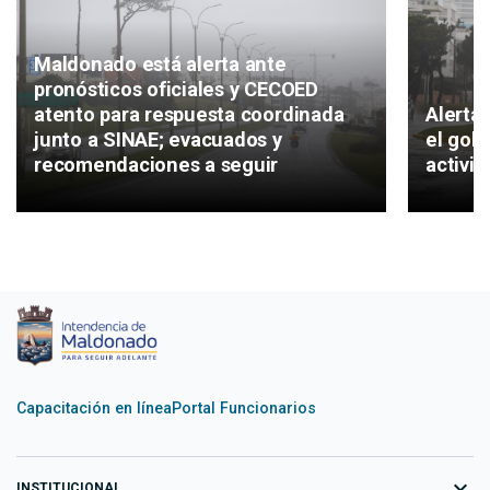
Maldonado está alerta ante
pronósticos oficiales y CECOED
atento para respuesta coordinada
Alerta
junto a SINAE; evacuados y
el gob
recomendaciones a seguir
activi
Capacitación en línea
Portal Funcionarios
expand_more
INSTITUCIONAL