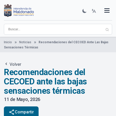
Pasar
al
contenido
Institucional
Municipios
Descubre Maldonado
Comunicación
Servicios
Guía De Trámites
Ver Noticias
principal
Inicio
Noticias
Recomendaciones del CECOED Ante Las Bajas
Sensaciones Térmicas
Volver
Recomendaciones del
CECOED ante las bajas
sensaciones térmicas
11 de Mayo, 2026
share
Compartir